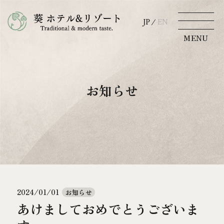
JP
EN
JP
EN
MENU
MENU
TOP
空室検索
ホテルから探す
お知らせ
葵について
ご宿泊
葵 HOTEL KYOTO
チェックイン
お知らせ
日付未定
アクセス
2024/01/01
お知らせ
宿泊数
ご利用人数
部屋数
あけましておめでとうございま
（1室あたり）
京都観光