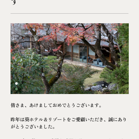
す
泊
人
室
文化体験ツアー予約
空室検索
よくあるご質問
お問い合わせ
TEL.075-354-7770
ご予約
葵 HOTEL KYOTOのプラン一覧
予約確認
予約キャンセル
皆さま、あけましておめでとうございます。
予約変更
会員登録
昨年は葵ホテル＆リゾートをご愛顧いただき、誠にあり
サイトポリシー
がとうございました。
プライバシーポリシー