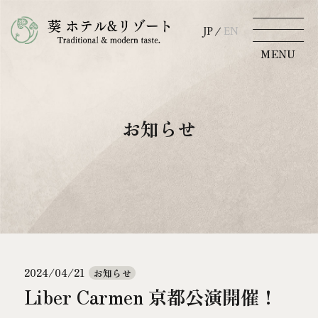
JP
EN
JP
EN
MENU
MENU
TOP
空室検索
ホテルから探す
お知らせ
葵について
ご宿泊
葵 HOTEL KYOTO
チェックイン
お知らせ
日付未定
アクセス
2024/04/21
お知らせ
宿泊数
ご利用人数
部屋数
Liber Carmen 京都公演開催！
（1室あたり）
京都観光