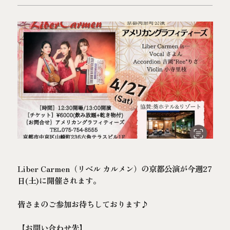
泊
人
室
文化体験ツアー予約
空室検索
よくあるご質問
お問い合わせ
TEL.075-354-7770
ご予約
葵 HOTEL KYOTOのプラン一覧
予約確認
予約キャンセル
Liber Carmen（リベル カルメン）の京都公演が今週27
日(土)に開催されます。
予約変更
会員登録
サイトポリシー
皆さまのご参加お待ちしております♪
プライバシーポリシー
【お問い合わせ先】