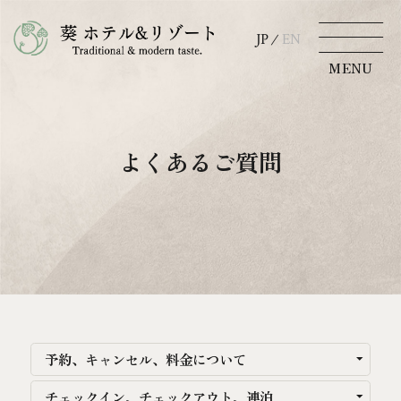
JP
EN
JP
EN
MENU
MENU
TOP
空室検索
ホテルから探す
よくあるご質問
葵について
ご宿泊
葵 HOTEL KYOTO
チェックイン
お知らせ
日付未定
アクセス
宿泊数
ご利用人数
部屋数
予約、キャンセル、
料金について
（1室あたり）
京都観光
チェックイン、
チェックアウト、連泊