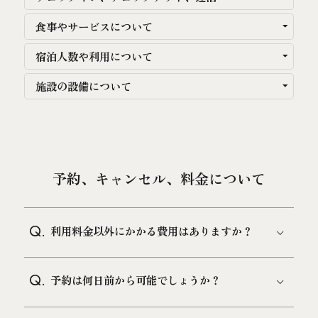
泊
人
室
食事やサービスについて
文化体験ツアー予約
宿泊人数や利用について
空室検索
よくあるご質問
施設の設備について
お問い合わせ
TEL.075-354-7770
ご予約
予約、キャンセル、料金について
葵 HOTEL KYOTOのプラン一覧
予約確認
予約キャンセル
Q.
利用料金以外にかかる費用はありますか？
予約変更
会員登録
Q.
予約は何日前から可能でしょうか？
サイトポリシー
プライバシーポリシー