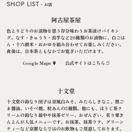
SHOP LIST
お店
阿古屋茶屋
色とりどりのお漬物を思う存分味わうお茶漬けバイキン
グ。なす・きゅうり・長芋など20種類のお漬物に、白ごは
ん・十六穀米・おかゆを組み合わせてお楽しみください。
食後は、日本茶ともなかでお寛ぎいただけます。
Google Maps
公式サイトはこちら
十文堂
十文堂の鈴なり団子は京風白みそ、みたらしきなこ、黒ご
ま醤油、いそべ焼、粒あんの5種類。他にも、ほうじ茶ク
リームの鈴なり最中や抹茶ゼリー、おぜんざい、炙り栗き
んとんが人気メニューです。お抹茶、抹茶ラテ、グリーン
ティーなど京都ならではのお飲物もご用意しております。