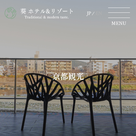
JP
EN
JP
EN
MENU
MENU
TOP
空室検索
ホテルから探す
葵について
ご宿泊
京都観光
葵 HOTEL KYOTO
チェックイン
お知らせ
日付未定
アクセス
宿泊数
ご利用人数
部屋数
（1室あたり）
京都観光