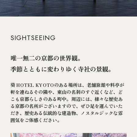
泊
人
室
文化体験ツアー予約
空室検索
よくあるご質問
SIGHTSEEING
お問い合わせ
唯一無二の京都の世界観。
TEL.075-354-7770
季節とともに変わりゆく寺社の景観。
ご予約
葵 HOTEL KYOTOのプラン一覧
葵 HOTEL KYOTOのある場所は、老舗旅館や料亭が
軒を連ねるその隣や、東山の名刹のすぐ近くなど、ど
予約確認
予約キャンセル
こも京都らしさのある町中。
周辺には、様々な歴史あ
る京都の名所がございますので、ぜひ足を運んでいた
予約変更
会員登録
だき、
歴史ある伝統的な建造物、ノスタルジックな雰
囲気をご体感ください。
サイトポリシー
プライバシーポリシー